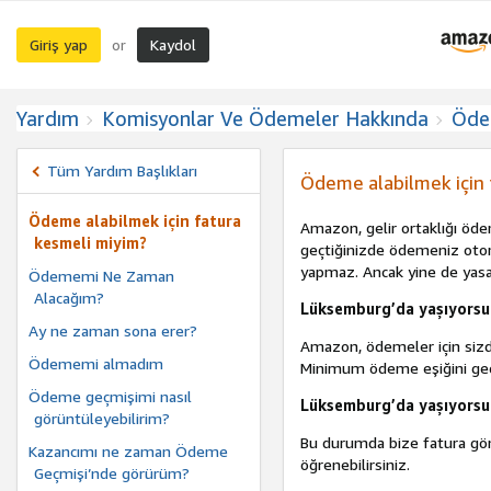
Giriş yap
Kaydol
or
Yardım
Komisyonlar Ve Ödemeler Hakkında
Öde
Tüm Yardım Başlıkları
Ödeme alabilmek için 
Ödeme alabilmek için fatura
Amazon, gelir ortaklığı öd
kesmeli miyim?
geçtiğinizde ödemeniz otoma
yapmaz. Ancak yine de yasa
Ödememi Ne Zaman
Alacağım?
Lüksemburg’da yaşıyorsu
Ay ne zaman sona erer?
Amazon, ödemeler için siz
Ödememi almadım
Minimum ödeme eşiğini geçt
Ödeme geçmişimi nasıl
Lüksemburg’da yaşıyorsun
görüntüleyebilirim?
Bu durumda bize fatura gö
Kazancımı ne zaman Ödeme
öğrenebilirsiniz.
Geçmişi’nde görürüm?