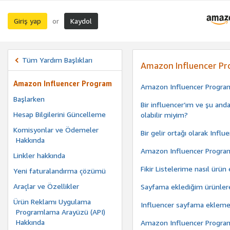
Giriş yap
Kaydol
or
Tüm Yardım Başlıkları
Amazon Influencer P
Amazon Influencer Program
Amazon Influencer Program
Başlarken
Bir influencer’ım ve şu anda
Hesap Bilgilerini Güncelleme
olabilir miyim?
Komisyonlar ve Ödemeler
Bir gelir ortağı olarak Inf
Hakkında
Amazon Influencer Program’ın
Linkler hakkında
Fikir Listelerime nasıl ürün 
Yeni faturalandırma çözümü
Araçlar ve Özellikler
Sayfama eklediğim ürünlere
Ürün Reklamı Uygulama
Influencer sayfama ekleme
Programlama Arayüzü (API)
Hakkında
Amazon Influencer Program 